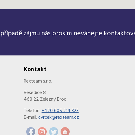
 případě zájmu nás prosím neváhejte kontaktova
Kontakt
Rexteam s.r.o.
Besedice 8
468 22 Železný Brod
Telefon:
+420 605 214 323
E-mail:
cvrcek@rexteam.cz