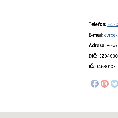
Telefon:
+420
E-mail:
cvrce
Adresa:
Besed
DIČ:
CZ04680
IČ:
04680103