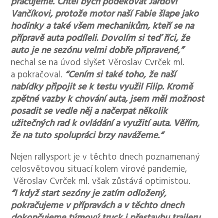
pracujeme. Chtěl bych poděkovat Jardovi
Vančíkovi, protože motor naší Fabie šlape jako
hodinky a také všem mechanikům, kteří se na
přípravě auta podíleli. Dovolím si teď říci, že
auto je ne sezónu velmi dobře připravené,”
nechal se na úvod slyšet Věroslav Cvrček ml.
a pokračoval.
“Cením si také toho, že naší
nabídky připojit se k testu využil Filip. Kromě
zpětné vazby k chování auta, jsem měl možnost
posadit se vedle něj a načerpat několik
užitečných rad k ovládání a využití auta. Věřím,
že na tuto spolupráci brzy navážeme.“
Nejen rallysport je v těchto dnech poznamenaný
celosvětovou situací kolem virové pandemie,
Věroslav Cvrček ml. však zůstává optimistou.
“I když start sezóny je zatím odložený,
pokračujeme v přípravách a v těchto dnech