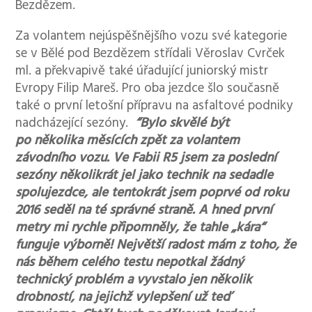
Bezdězem.
Za volantem nejúspěšnějšího vozu své kategorie
se v Bělé pod Bezdězem střídali Věroslav Cvrček
ml. a překvapivě také úřadující juniorský mistr
Evropy Filip Mareš. Pro oba jezdce šlo současně
také o první letošní přípravu na asfaltové podniky
nadcházející sezóny.
“Bylo skvělé být
po několika měsících zpět za volantem
závodního vozu. Ve Fabii R5 jsem za poslední
sezóny několikrát jel jako technik na sedadle
spolujezdce, ale tentokrát jsem poprvé od roku
2016 seděl na té správné straně. A hned první
metry mi rychle připomněly, že tahle „kára“
funguje výborně! Největší radost mám z toho, že
nás během celého testu nepotkal žádný
technický problém a vyvstalo jen několik
drobností, na jejichž vylepšení už teď