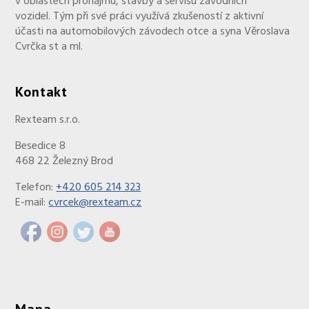
v oblastech pronájmu, stavby a servisu závodních
vozidel. Tým při své práci využívá zkušeností z aktivní
účasti na automobilových závodech otce a syna Věroslava
Cvrčka st a ml.
Kontakt
Rexteam s.r.o.
Besedice 8
468 22 Železný Brod
Telefon:
+420 605 214 323
E-mail:
cvrcek@rexteam.cz