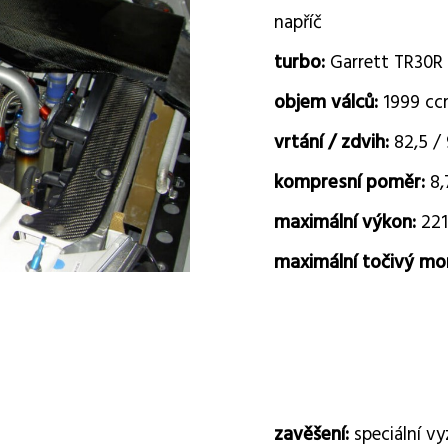
napříč
turbo:
Garrett TR30R 
objem válců:
1999 c
vrtání / zdvih:
82,5 /
kompresní poměr:
8,
maximální výkon:
221
maximální točivý m
zavěšení:
speciální v