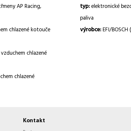
třmeny AP Racing,
typ:
elektronické bez
paliva
hem chlazené kotouče
výrobce:
EFI/BOSCH (
, vzduchem chlazené
uchem chlazené
Kontakt