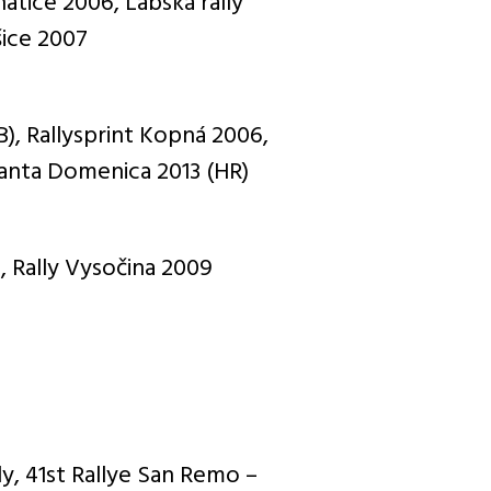
hatice 2006, Labská rally
šice 2007
B), Rallysprint Kopná 2006,
 Santa Domenica 2013 (HR)
, Rally Vysočina 2009
ly, 41st Rallye San Remo –