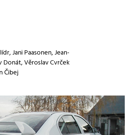
lídr, Jani Paasonen, Jean-
v Donát, Věroslav Cvrček
n Čibej