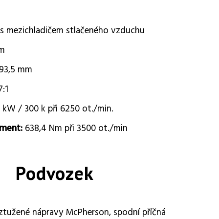
s mezichladičem stlačeného vzduchu
cm
 93,5 mm
7:1
 kW / 300 k při 6250 ot./min.
oment:
638,4 Nm při 3500 ot./min
Podvozek
yztužené nápravy McPherson, spodní příčná