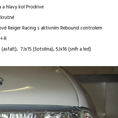
 a hlavy kol Prodrive
zkrutné
ové Reiger Racing s aktivním Rebound controlem
 H-R
(asfalt), 7Jx15 (šotolina), 5Jx16 (sníh a led)