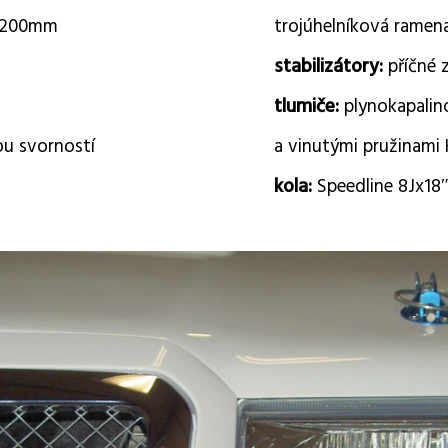
u 200mm
trojúhelníková ramena
stabilizátory:
příčné 
tlumiče:
plynokapalin
u svorností
a vinutými pružinami
kola:
Speedline 8Jx18″ 