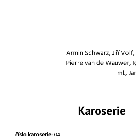
Armin Schwarz, Jiří Volf,
Pierre van de Wauwer, I
ml., Ja
Karoserie
číslo karoserie:
04