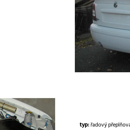
t
typ:
řadový přeplňova